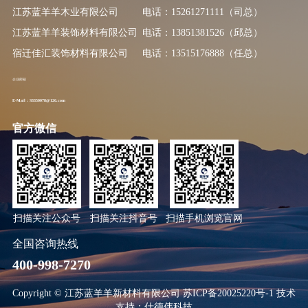
江苏蓝羊羊木业有限公司
电话：15261271111（司总）
江苏蓝羊羊装饰材料有限公司
电话：13851381526（邱总）
宿迁佳汇装饰材料有限公司
电话：13515176888（任总）
企业邮箱
E-Mail : S3350078@126.com
官方微信
扫描关注公众号
扫描关注抖音号
扫描手机浏览官网
全国咨询热线
400-998-7270
Copyright © 江苏蓝羊羊新材料有限公司
苏ICP备20025220号-1
技术
支持：仕德伟科技