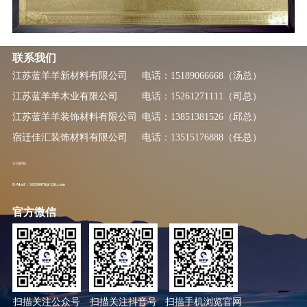
联系我们
江苏蓝羊羊新材料有限公司
电话：15189066668（汤总）
江苏蓝羊羊木业有限公司
电话：15261271111（司总）
江苏蓝羊羊装饰材料有限公司
电话：13851381526（邱总）
宿迁佳汇装饰材料有限公司
电话：13515176888（任总）
企业邮箱
E-Mail : S3350078@126.com
官方微信
扫描关注公众号
扫描关注抖音号
扫描手机浏览官网